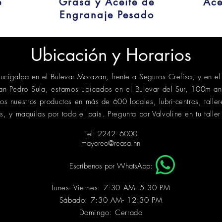
e
Grasa y Aceite de
Ace
Engranaje Pesado
Ubicación
y Horarios
cigalpa en el Bulevar Morazan, frente a Seguros Crefisa, y en el
an Pedro Sula, estamos ubicados en el
Bulevar del Sur, 100m an
s nuestros productos en
más
de 600 locales, lubri-centros, talle
as, y maquilas por todo el
país
. Pregunta por Valvoline en tu taller
Tel: 2242- 6000
mayoreo@reasa.hn
Escríbenos
por WhatsApp:
Lunes- Viernes: 7:30 AM- 5:30 PM
Sábado: 7:30 AM- 12:30 PM
Domingo: Cerrado