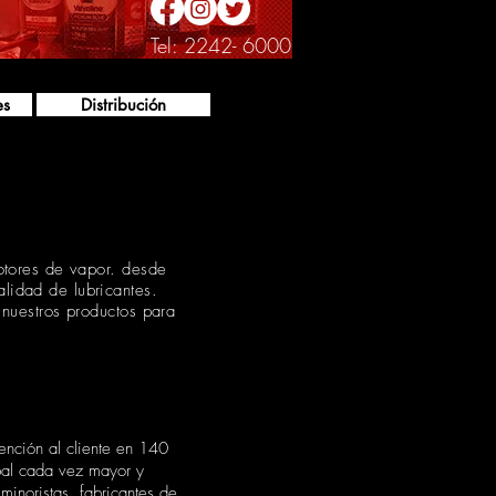
Tel: 2242- 6000
es
Distribución
otores de vapor. desde
lidad de lubricantes.
 nuestros productos para
tención al cliente en 140
obal cada vez mayor y
minoristas, fabricantes de