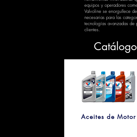
equipos y operadores come
Valvoline se enorgullece d
necesarias para las catego
tecnologías avanzadas de p
clientes.
Catálogo
Aceites de Motor