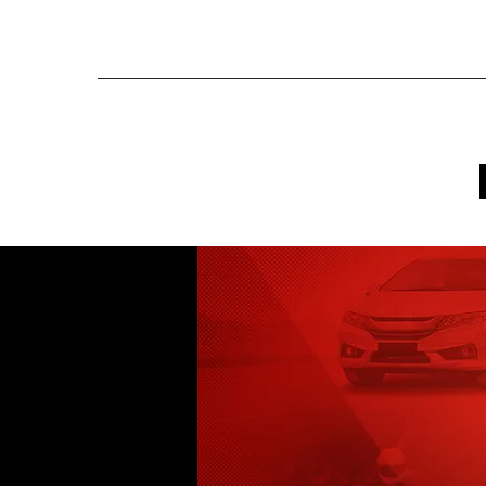
contacto@reasa.hn
TGU: 2242-6000
SPS: 2564-0444
Inicio
Compañia