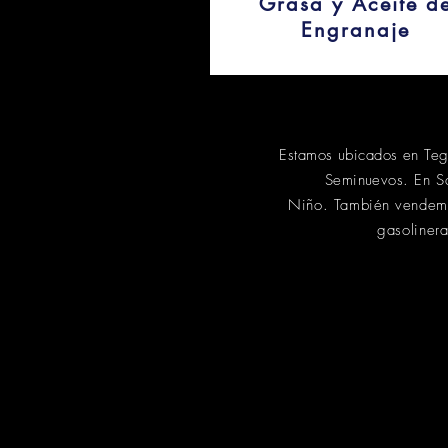
Grasa y Aceite d
Engranaje
Estamos ubicados en Tegu
Seminuevos.
En S
Niño.
También
vendemo
gasoliner