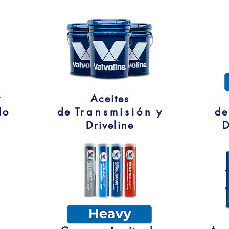
y
Aceites
do
de
Transmisión
y
d
Driveline
D