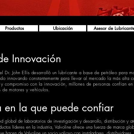
Productos
Ubicación
Asesor de Lubricant
de Innovación
Dr. John Ellis desarrolló un lubricante a base de petróleo para m
o innovando constantemente para llevar al mercado la más alta ca
a y compromiso con la innovación, millones de personas confían en
s de motores y vehículos.
a en la que puede confiar
d global de laboratorios de investigación y desarrollo, distribución y a
uctos líderes en la industria, Valvoline ofrece una fuerza de marca gl
e hacen de Valvoline un socio valioso con instaladores, distribuidores, 