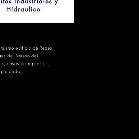
ites Industriales y
Hidraulico
 mismo edificio de Reasa
tes del Museo del
res,
casas
de repuestos,
 preferido.