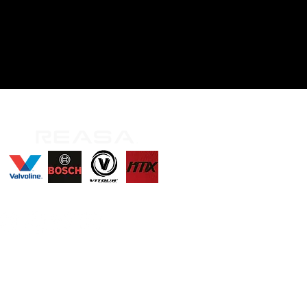
íguenos
En: