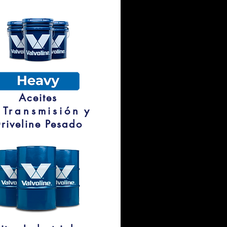
Aceites
e
Transmisión
y
riveline Pesado