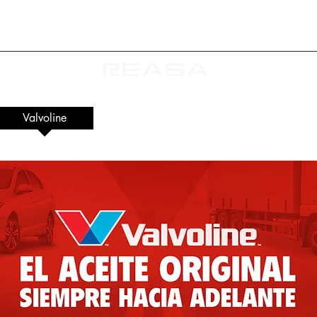
Repuestos y Automóviles S.A. de C.V.
Valvoline
Bosch
KMX
Distrib