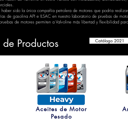
rciales.
e haber sido la única compañía petrolera de motores que podría realizar
rías de gasolina API e ILSAC en nuestro laboratorio de pruebas de moto
ruebas de motores permiten a Valvoline más libertad y flexibilidad para
 de Productos
Catálogo 2021
Aceites de Motor
A
Pesado