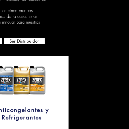
 las cinco pruebas
res de la casa. Estas
 innovar para nuestros
Ser Distribuidor
nticongelantes y
Refrigerantes