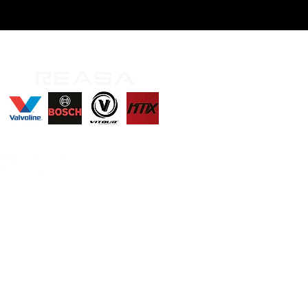
íguenos
En: