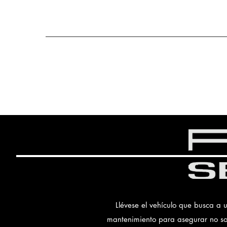
contacto@reasa.hn
TGU: 2242-6000
SPS: 2564-0444
Inicio
Compañia
Llévese el vehículo que busca a 
mantenimiento para asegurar no solo